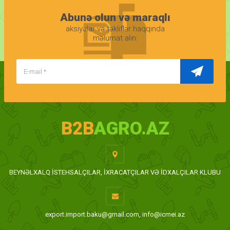
Abunə olun və maraqlı
aksiyalar və təkliflər haqqında
məlumat alın:
B2B
AGRO.AZ
BEYNƏLXALQ İSTEHSALÇILAR, İXRACATÇILAR VƏ İDXALÇILAR KLUBU
export.import.baku@gmail.com, info@icmei.az