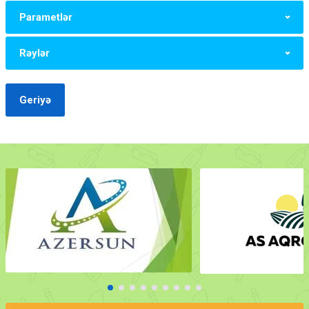
Parametlər
Rəylər
Geriyə