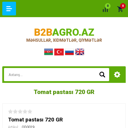
0
0
B2B
AGRO.AZ
MƏHSULLAR, XİDMƏTLƏR, QİYMƏTLƏR
Tomat pastası 720 GR
Tomat pastası 720 GR
Artikul:
OD0019