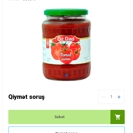
Qiymət soruş
−
+
Səbət