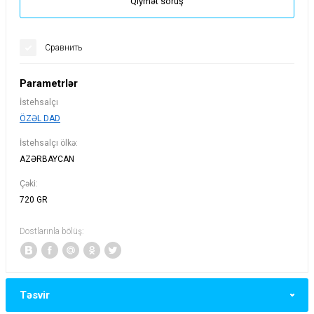
Qiymət soruş
Сравнить
Parametrlər
İstehsalçı
ÖZƏL DAD
İstehsalçı ölkə:
AZƏRBAYCAN
Çəki:
720 GR
Dostlarınla bölüş:
Təsvir