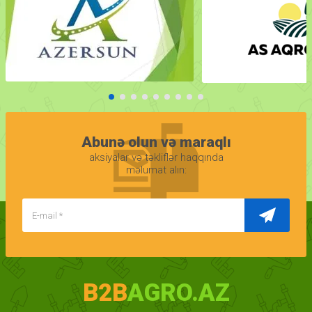
Abunə olun və maraqlı
aksiyalar və təkliflər haqqında
məlumat alın:
B2B
AGRO.AZ