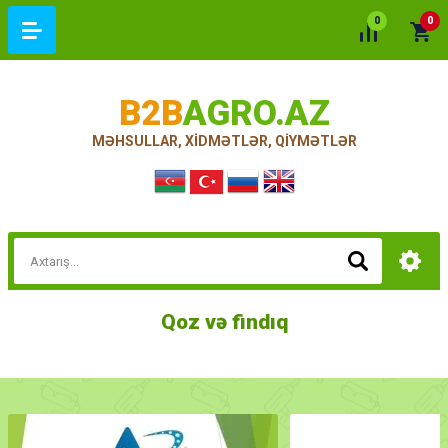
0
0
B2B
AGRO.AZ
MƏHSULLAR, XİDMƏTLƏR, QİYMƏTLƏR
Qoz və findıq